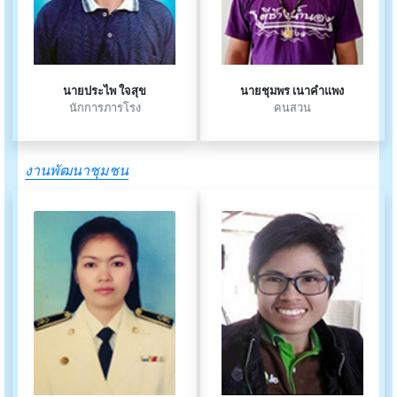
นายประไพ ใจสุข
นายชุมพร เนาคำแพง
นักการภารโรง
คนสวน
งานพัฒนาชุมชน