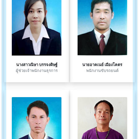
นางสาวณิษา บรรจงดิษฐ์
นายอาคเนย์ เมืองโคตร
ผู้ช่วยเจ้าพนักงานธุรการ
พนักงานขับรถยนต์