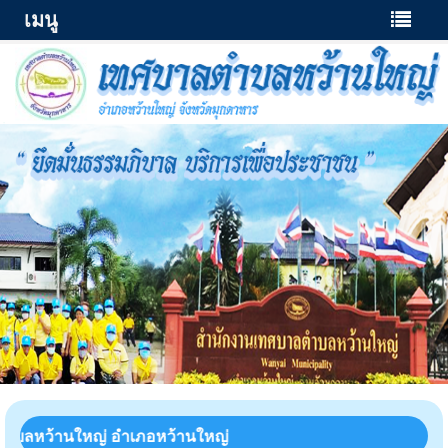
เมนู
ำบลหว้านใหญ่ อำเภอหว้านใหญ่