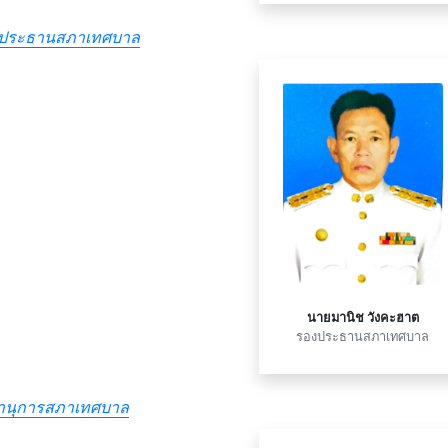
ประธานสภาเทศบาล
นายมานิช วังคะฮาต
รองประธานสภาเทศบาล
านุการสภาเทศบาล