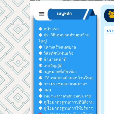
เมนูหลัก
หน้าแรก
ประ
ประวัติเทศบาลตำบลหว้าน
ใหญ่
โครงสร้างเทศบาล
วิสัยทัศน์/พันธกิจ
อำนาจหน้าที่
เทศบัญญัติ
กฎหมายที่เกี่ยวข้อง
ITA เทศบาลตำบลหว้านใหญ่
การประชุมสภาเทศบาลฯ
แผน
รายงานผลการดำเนินงานประจำปี
คู่มือมาตรฐานการปฏิบัติงาน
คู่มือมาตรฐานการให้บริการ