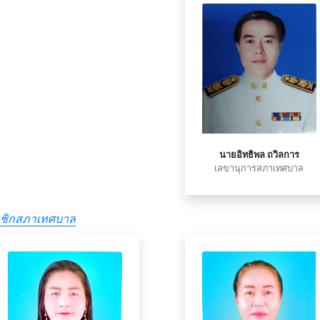
นายอิทธิพล ถวิลการ
เลขานุการสภาเทศบาล
ชิกสภาเทศบาล