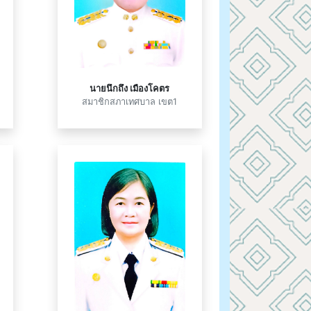
นายนึกถึง เมืองโคตร
สมาชิกสภาเทศบาล เขต1