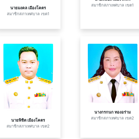
สมาชิกสภาเทศบาล เขต1
นายมงคล เมืองโคตร
สมาชิกสภาเทศบาล เขต1
นางกรกนก ทองอร่าม
สมาชิกสภาเทศบาล เขต2
นายพิชิต เมืองโคตร
สมาชิกสภาเทศบาล เขต2