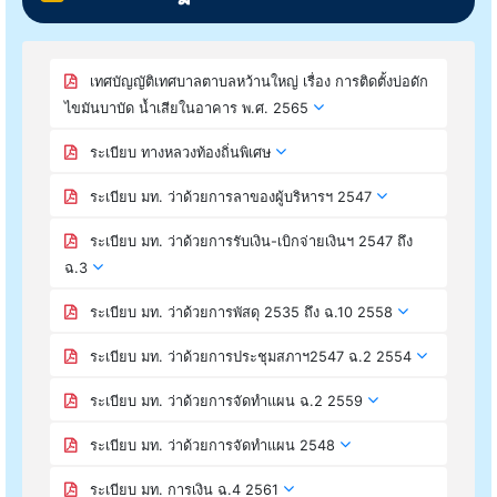
เทศบัญญัติเทศบาลตาบลหว้านใหญ่ เรื่อง การติดตั้งบ่อดัก
ไขมันบาบัด น้ำเสียในอาคาร พ.ศ. 2565
ระเบียบ ทางหลวงท้องถิ่นพิเศษ
ระเบียบ มท. ว่าด้วยการลาของผู้บริหารฯ 2547
ระเบียบ มท. ว่าด้วยการรับเงิน-เบิกจ่ายเงินฯ 2547 ถึง
ฉ.3
ระเบียบ มท. ว่าด้วยการพัสดุ 2535 ถึง ฉ.10 2558
ระเบียบ มท. ว่าด้วยการประชุมสภาฯ2547 ฉ.2 2554
ระเบียบ มท. ว่าด้วยการจัดทำแผน ฉ.2 2559
ระเบียบ มท. ว่าด้วยการจัดทำแผน 2548
ระเบียบ มท. การเงิน ฉ.4 2561