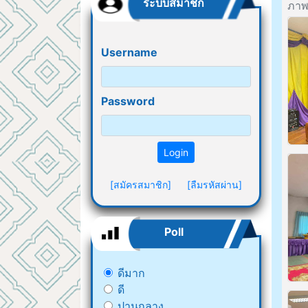
ระบบสมาชิก
ภาพท
Username
Password
Login
[สมัครสมาชิก]
[ลืมรหัสผ่าน]
Poll
ดีมาก
ดี
ปานกลาง