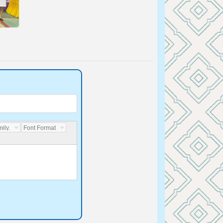
ily...
Font Format...