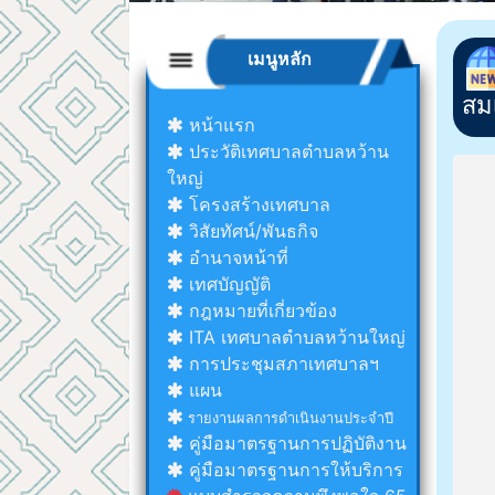
เมนูหลัก
สม
หน้าแรก
ประวัติเทศบาลตำบลหว้าน
ใหญ่
โครงสร้างเทศบาล
วิสัยทัศน์/พันธกิจ
อำนาจหน้าที่
เทศบัญญัติ
กฎหมายที่เกี่ยวข้อง
ITA เทศบาลตำบลหว้านใหญ่
การประชุมสภาเทศบาลฯ
แผน
รายงานผลการดำเนินงานประจำปี
คู่มือมาตรฐานการปฏิบัติงาน
คู่มือมาตรฐานการให้บริการ