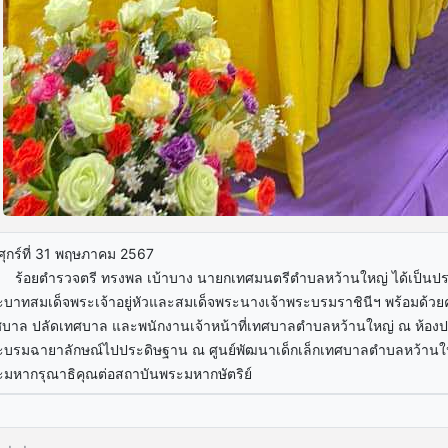
ศุกร์ที่ 31 พฤษภาคม 2567
อยตำรวจตรี ทรงพล เบ้าบาง นายกเทศมนตรีตำบลหว้านใหญ่ ได้เป็นป
บาทสมเด็จพระเจ้าอยู่หัวและสมเด็จพระนางเจ้าพระบรมราชินีฯ พร้อมด้
ศบาล ปลัดเทศบาล และพนักงานเจ้าหน้าที่เทศบาลตำบลหว้านใหญ่ ณ ห้อ
บรมฉายาลักษณ์ไปประดิษฐาน ณ ศูนย์พัฒนาเด็กเล็กเทศบาลตำบลหว้านใหญ
มหากรุณาธิคุณต่อสถาบันพระมหากษัตริย์