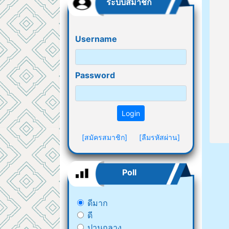
ระบบสมาชิก
Username
Password
Login
[สมัครสมาชิก]
[ลืมรหัสผ่าน]
Poll
ดีมาก
ดี
ปานกลาง