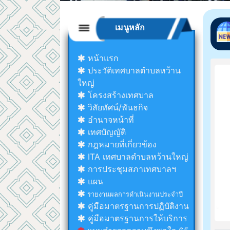
เมนูหลัก
หน้าแรก
ประวัติเทศบาลตำบลหว้าน
ใหญ่
โครงสร้างเทศบาล
วิสัยทัศน์/พันธกิจ
อำนาจหน้าที่
เทศบัญญัติ
กฎหมายที่เกี่ยวข้อง
ITA เทศบาลตำบลหว้านใหญ่
การประชุมสภาเทศบาลฯ
แผน
รายงานผลการดำเนินงานประจำปี
คู่มือมาตรฐานการปฏิบัติงาน
คู่มือมาตรฐานการให้บริการ