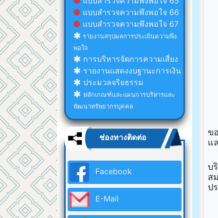
แบบสำรวจความพึงพอใจ 65
แบบสำรวจความพึงพอใจ 66
แบบสำรวจความพึงพอใจ 67
รายงานสรุปผลการประเมินความพึง
พอใจ
การบริหารจัดการความเสี่ยง
รายงานแสดงงบฐานะการเงิน
ประมวลจริยธรรม
หลักเกณฑ์และแผนการบริหารและ
พัฒนาทรัพยากรบุคคล
ขอ
ช่องทางติดต่อ
แล
อา
บร
Facebook
สม
ปร
E-Mail